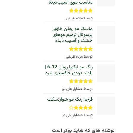
مناسب موی آسیب‌دیده
نمره
5
از
توسط مژده ظریفی
5
ماسک مو روغن خاویار
پرسونال ترمیم موهای
خشک و آسیب‌ دیده
نمره
5
از
توسط مژده ظریفی
5
رنگ مو ایگورا رویال 12-6 |
بلوند دودی خاکستری تیره
نمره
5
از
توسط خشایار علی نیا
5
فرچه رنگ مو شوارتسکف
نمره
4
توسط خشایار علی نیا
از 5
نوشته های که شاید بهتر است