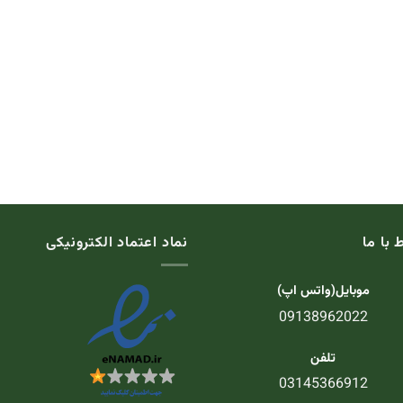
ط با ما
نماد اعتماد الکترونیکی
موبایل(واتس اپ)
09138962022
تلفن
03145366912