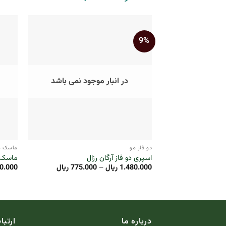
9%
در انبار موجود نمی باشد
+
دو فاز مو
ماسک م
اسپری دو فاز آرگان رزال
ماسک مو 
Price
1.480.000
ریال
–
775.000
ریال
0.000
range:
775.000 ریال
through
1.480.000 ریال
درباره ما
ارتبا