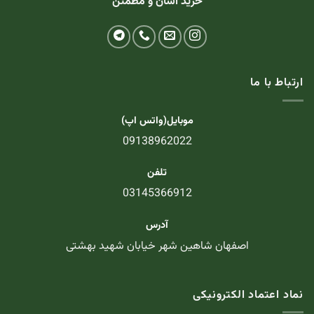
خرید آسان و مطمئن
ارتباط با ما
موبایل(واتس اپ)
09138962022
تلفن
03145366912
آدرس
اصفهان شاهین شهر خیابان شهید بهشتی
نماد اعتماد الکترونیکی