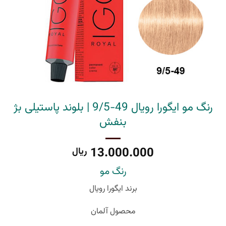
رنگ مو ایگورا رویال 49-9/5 | بلوند پاستیلی بژ
بنفش
13.000.000
ریال
رنگ مو
برند ایگورا رویال
محصول آلمان