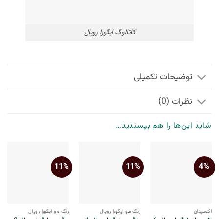
کاتالوگ ایگورا رویال
توضیحات تکمیلی
نظرات (0)
شاید این‌ها را هم بپسندید…
11%
11%
4%
اکسیدان
رنگ مو ایگورا رویال
رنگ مو ایگورا رویال