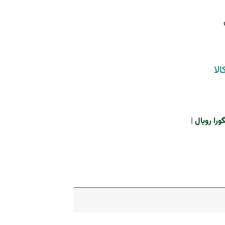
لا
را رویال
|