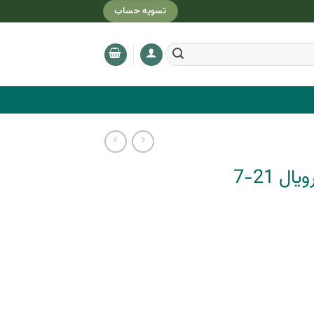
تسویه حساب
ل 21-7