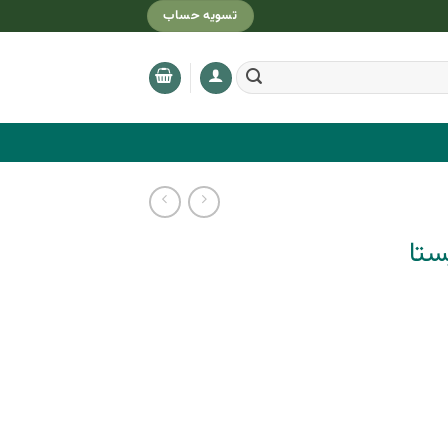
تسویه حساب
ستا