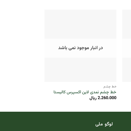
5%
در انبار موجود نمی باشد
در انبار موجو
+
+
خط چشم
رژ لب مایع
خط چشم نمدی لاین اکسپرس کالیستا
رژلب مایع شاین کالیستا
قیمت
2.260.000
ریال
1.840.000
ریال
0.000
اصلی:
بود.
لوگو ملی