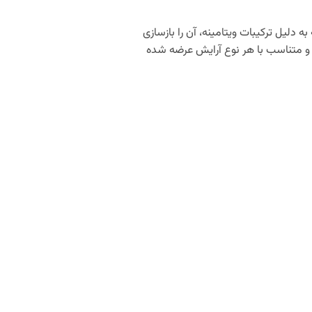
 دلیل ترکیبات ویتامینه، آن را بازسازی
شاین کالیستا دارای ساختار جامد و بافتی نرم و روان جهت سهولت استفاده، در ۸ رنگ زیبا و متناسب با هر نوع آرایش عرضه شده