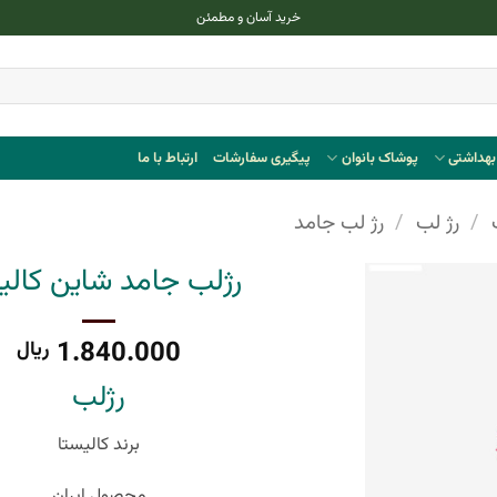
خرید آسان و مطمئن
هداشتی
پوشاک بانوان
پیگیری سفارشات
ارتباط با ما
/
رژ لب
/
رژ لب جامد
رژلب جامد شاین کالی
1.840.000
ریال
رژلب
برند کالیستا
محصول ایران