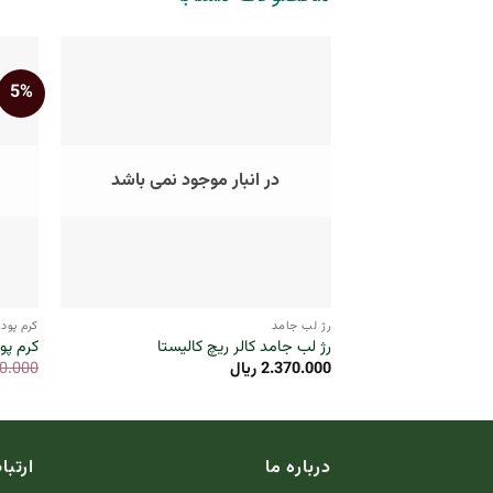
5%
در انبار موجود نمی باشد
+
رژ لب جامد
کرم پودر
رژ لب جامد کالر ریچ کالیستا
کرم پو
2.370.000
ریال
0.000
درباره ما
ارتبا