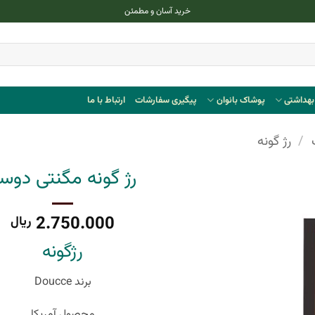
خرید آسان و مطمئن
هداشتی
پوشاک بانوان
پیگیری سفارشات
ارتباط با ما
/
رژ گونه
رژ گونه مگنتی دوس
2.750.000
ریال
رژگونه
برند Doucce
محصول آمریکا