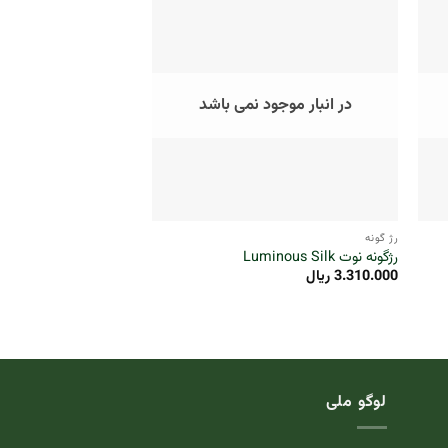
در انبار موجود نمی باشد
در انبار موجو
+
+
رژ گونه
کانسیلر
رژگونه نوت Luminous Silk
کانسیلر استیکی دوسه
3.310.000
ریال
6.660.000
ریال
لوگو ملی