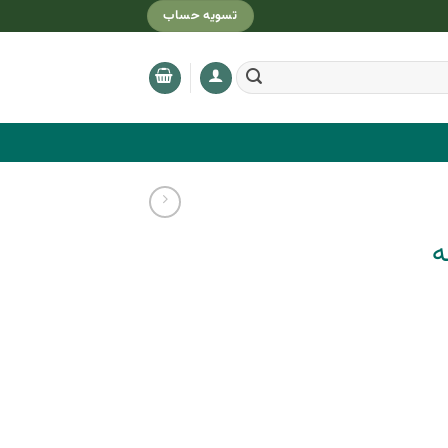
تسویه حساب
ه