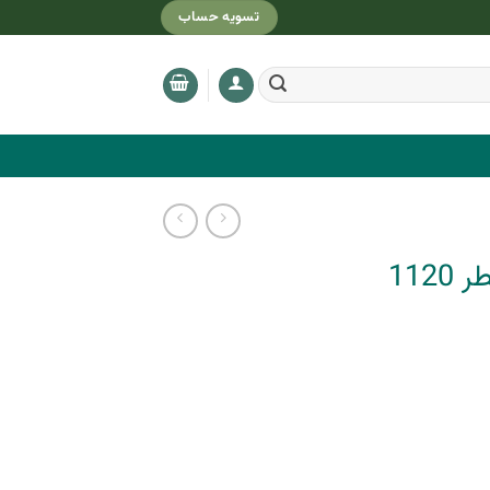
تسویه حساب
112