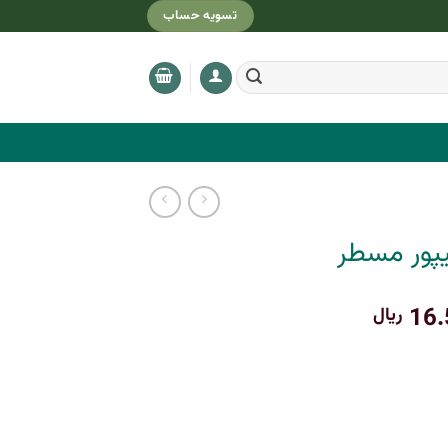
تسویه حساب
پور مسطر
قیمت
16.
ریال
فعلی:
17.000.000 ریال
16.500.000 ریال.