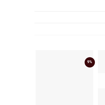
9%
+
+